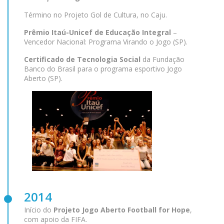
Término no Projeto Gol de Cultura, no Caju.
Prêmio Itaú-Unicef de Educação Integral
–
Vencedor Nacional: Programa Virando o Jogo (SP).
Certificado de Tecnologia Social
da Fundação
Banco do Brasil para o programa esportivo Jogo
Aberto (SP).
2014
Início do
Projeto Jogo Aberto Football for Hope
,
com apoio da FIFA.