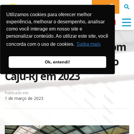
DOE
Utilizamos cookies para oferecer melhor
experiência, melhorar o desempenho, analisar
como você interage em nosso site e
personalizar conteúdo. Ao utilizar este site, você
O trabalho esportivo com
concorda com o uso de cookies.
Saiba mais
infância e juventude no
Ok, entendi!
Caju-RJ em 2023
Publicado em:
1 de março de 2023