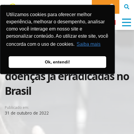
DOE
Utilizamos cookies para oferecer melhor
experiência, melhorar o desempenho, analisar
como você interage em nosso site e
personalizar conteúdo. Ao utilizar este site, você
Queda na vacinação
concorda com o uso de cookies.
Saiba mais
acende alerta para
Ok, entendi!
doenças já erradicadas no
Brasil
Publicado em:
31 de outubro de 2022