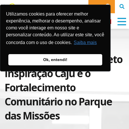
DOE
Utilizamos cookies para oferecer melhor
experiência, melhorar o desempenho, analisar
como você interage em nosso site e
personalizar conteúdo. Ao utilizar este site, você
Tecendo Redes de
concorda com o uso de cookies.
Saiba mais
Transformação: O Projeto
Ok, entendi!
Inspiração Caju e o
Fortalecimento
Comunitário no Parque
das Missões