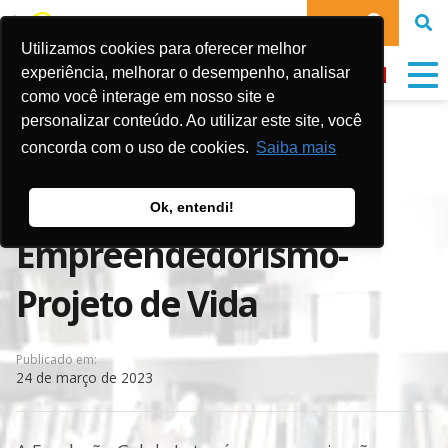
DOE
Utilizamos cookies para oferecer melhor
experiência, melhorar o desempenho, analisar
como você interage em nosso site e
personalizar conteúdo. Ao utilizar este site, você
VAGA: Educador para
concorda com o uso de cookies.
Saiba mais
oficinas de
Ok, entendi!
Empreendedorismo-
Projeto de Vida
Publicado em:
24 de março de 2023