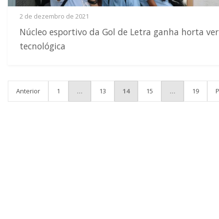
2 de dezembro de 2021
Núcleo esportivo da Gol de Letra ganha horta ver
tecnológica
PAGINAÇÃO DE POSTS
Anterior
1
…
13
14
15
…
19