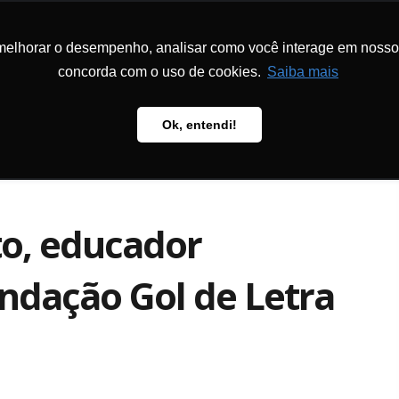
melhorar o desempenho, analisar como você interage em nosso sit
CIONAL
PROGRAMAS E PROJETOS
METODOLOGIA
PUBLICAÇÕ
concorda com o uso de cookies.
Saiba mais
Ok, entendi!
o, educador
undação Gol de Letra