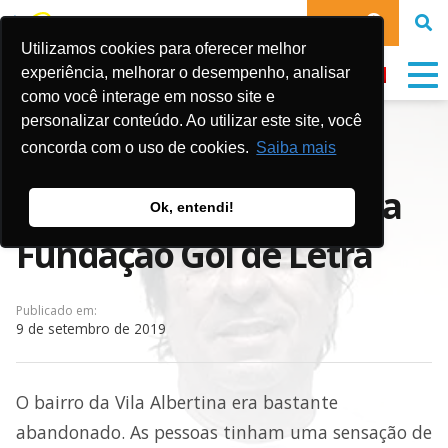
DOE
Utilizamos cookies para oferecer melhor
experiência, melhorar o desempenho, analisar
como você interage em nosso site e
personalizar conteúdo. Ao utilizar este site, você
Sóstenes Brasileiro de
concorda com o uso de cookies.
Saiba mais
Oliveira, diretor geral da
Ok, entendi!
Fundação Gol de Letra
Publicado em:
9 de setembro de 2019
O bairro da Vila Albertina era bastante
abandonado. As pessoas tinham uma sensação de