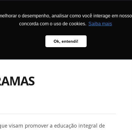
melhorar o desempenho, analisar como você interage em nosso sit
CIONAL
PROGRAMAS E PROJETOS
METODOLOGIA
PUBLICAÇÕ
concorda com o uso de cookies.
Saiba mais
Ok, entendi!
RAMAS
 que visam promover a educação integral de