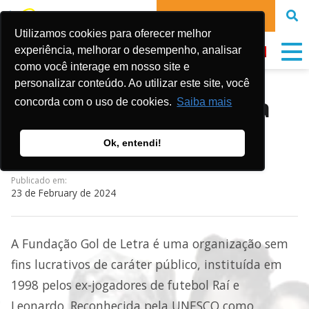
DONATE NOW
Utilizamos cookies para oferecer melhor
experiência, melhorar o desempenho, analisar
como você interage em nosso site e
personalizar conteúdo. Ao utilizar este site, você
Temos vaga em SP para
concorda com o uso de cookies.
Saiba mais
Auxiliar de Projetos
Ok, entendi!
Publicado em:
23 de February de 2024
A Fundação Gol de Letra é uma organização sem
fins lucrativos de caráter público, instituída em
1998 pelos ex-jogadores de futebol Raí e
Leonardo. Reconhecida pela UNESCO como