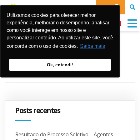
DOE
Utilizamos cookies para oferecer melhor
experiência, melhorar o desempenho, analisar
como você interage em nosso site e
personalizar conteúdo. Ao utilizar este site, você
CNP Seguros
concorda com o uso de cookies.
Saiba mais
Ok, entendi!
Publicado em:
1 de julho de 2026
Posts recentes
Resultado do Processo Seletivo – Agentes