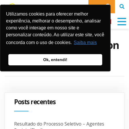
DOE
Utilizamos cookies para oferecer melhor
experiência, melhorar o desempenho, analisar
como você interage em nosso site e
personalizar conteúdo. Ao utilizar este site, você
Pierre Bellon Foundation
concorda com o uso de cookies.
Saiba mais
Ok, entendi!
Publicado em:
17 de dezembro de 2025
Posts recentes
Resultado do Processo Seletivo – Agentes