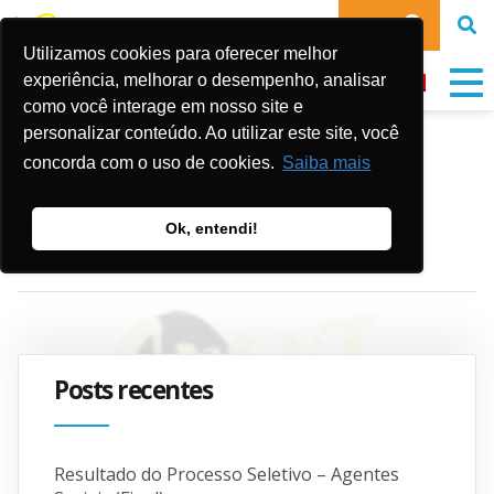
DOE
Utilizamos cookies para oferecer melhor
experiência, melhorar o desempenho, analisar
como você interage em nosso site e
personalizar conteúdo. Ao utilizar este site, você
Livro SPORT4RIO
concorda com o uso de cookies.
Saiba mais
Ok, entendi!
Publicado em:
1 de junho de 2020
Posts recentes
Resultado do Processo Seletivo – Agentes