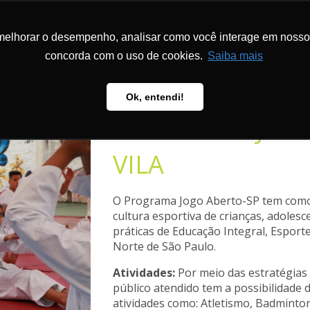
melhorar o desempenho, analisar como você interage em nosso sit
CIONAL
PROGRAMAS E PROJETOS
METODOLOGIA
PUBLICAÇÕ
concorda com o uso de cookies.
Saiba mais
Ok, entendi!
São Paulo
PROGRAMA JOG
VILA
O Programa Jogo Aberto-SP tem como 
cultura esportiva de crianças, adolesc
práticas de Educação Integral, Esporte
Norte de São Paulo.
Atividades:
Por meio das estratégias 
público atendido tem a possibilidade 
atividades como: Atletismo, Badminto