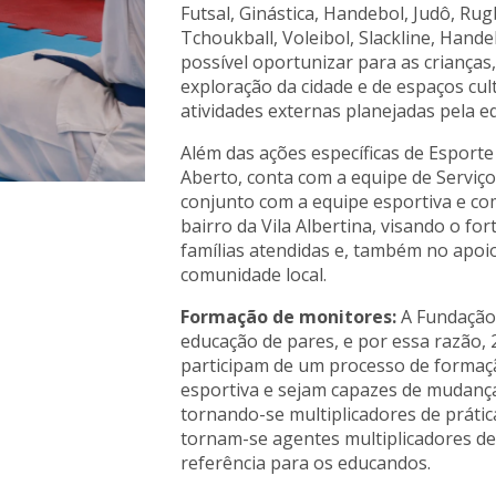
Futsal, Ginástica, Handebol, Judô, Rug
Tchoukball, Voleibol, Slackline, Han
possível oportunizar para as crianças
exploração da cidade e de espaços cul
atividades externas planejadas pela e
Além das ações específicas de Esport
Aberto, conta com a equipe de Serviço
conjunto com a equipe esportiva e com
bairro da Vila Albertina, visando o fo
famílias atendidas e, também no apoi
comunidade local.
Formação de monitores:
A Fundação 
educação de pares, e por essa razão,
participam de um processo de formaçã
esportiva e sejam capazes de mudança
tornando-se multiplicadores de prática
tornam-se agentes multiplicadores de
referência para os educandos.