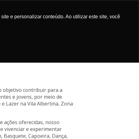
e e personalizar conteúdo. Ao utilizar este site, você
ES E MÍDIA
COMO APOIAR
PARCEIROS
BLOG
CONTATO
O ABERTO NA
objetivo contribuir para a
entes e jovens, por meio de
 e Lazer na Vila Albertina, Zona
e ações oferecidas, nosso
de vivenciar e experimentar
n, Basquete, Capoeira, Dança,